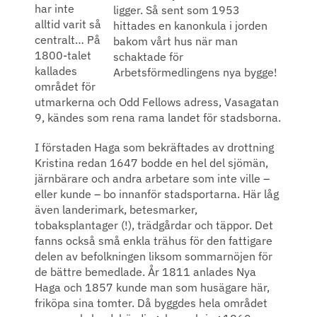
har inte
ligger. Så sent som 1953
alltid varit så
hittades en kanonkula i jorden
centralt… På
bakom vårt hus när man
1800-talet
schaktade för
kallades
Arbetsförmedlingens nya bygge!
området för
utmarkerna och Odd Fellows adress, Vasagatan
9, kändes som rena rama landet för stadsborna.
I förstaden Haga som bekräftades av drottning
Kristina redan 1647 bodde en hel del sjömän,
järnbärare och andra arbetare som inte ville –
eller kunde – bo innanför stadsportarna. Här låg
även landerimark, betesmarker,
tobaksplantager (!), trädgårdar och täppor. Det
fanns också små enkla trähus för den fattigare
delen av befolkningen liksom sommarnöjen för
de bättre bemedlade. År 1811 anlades Nya
Haga och 1857 kunde man som husägare här,
friköpa sina tomter. Då byggdes hela området