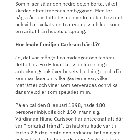
Som ni ser så är den nedre delen borta, vilket
skedde efter trappans ombyggnad. Men för
några år sen, hittades den nedre delen bevarad
och vi har lyckats restuarera dessa bilder som
en raritet från husets ursprung.
Hur levde familjen Carlsson här då?
Jo, det var många fina middagar och fester i
detta hus. Fru Hilma Carlsson förde noga
anteckningsbok över husets bjudningar och där
kan man läsa om vilka gästerna var, vilka
maträtter och viner som serverades och vilka
dansmelodier som spelades m.m.
På en bal den 8 januari 1898, hade 180
personer inbjudits och 150 infann sig.
Värdinnan Hilma Carlsson har antecknat att där
var ”förfärligt trångt”. En hjälpfru hade varit i
farten 2,5 dag jämte den ordinarie betjäningen
och vid själva festen hade man 7 vaktmästare,