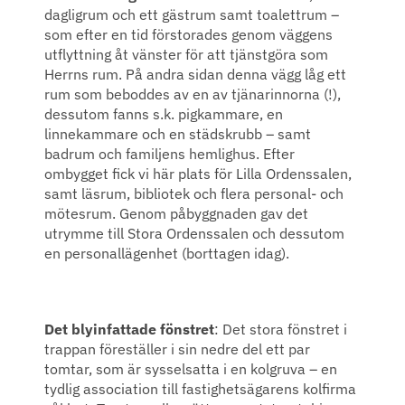
dagligrum och ett gästrum samt toalettrum –
som efter en tid förstorades genom väggens
utflyttning åt vänster för att tjänstgöra som
Herrns rum. På andra sidan denna vägg låg ett
rum som beboddes av en av tjänarinnorna (!),
dessutom fanns s.k. pigkammare, en
linnekammare och en städskrubb – samt
badrum och familjens hemlighus. Efter
ombygget fick vi här plats för Lilla Ordenssalen,
samt läsrum, bibliotek och flera personal- och
mötesrum. Genom påbyggnaden gav det
utrymme till Stora Ordenssalen och dessutom
en personallägenhet (borttagen idag).
Det blyinfattade fönstret
: Det stora fönstret i
trappan föreställer i sin nedre del ett par
tomtar, som är sysselsatta i en kolgruva – en
tydlig association till fastighetsägarens kolfirma