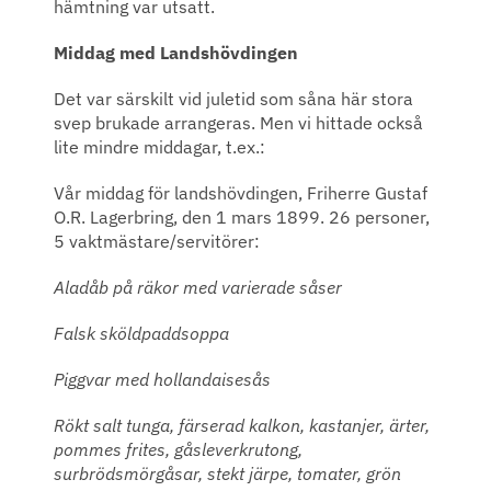
hämtning var utsatt.
Middag med Landshövdingen
Det var särskilt vid juletid som såna här stora
svep brukade arrangeras. Men vi hittade också
lite mindre middagar, t.ex.:
Vår middag för landshövdingen, Friherre Gustaf
O.R. Lagerbring, den 1 mars 1899. 26 personer,
5 vaktmästare/servitörer:
Aladåb på räkor med varierade såser
Falsk sköldpaddsoppa
Piggvar med hollandaisesås
Rökt salt tunga, färserad kalkon, kastanjer, ärter,
pommes frites, gåsleverkrutong,
surbrödsmörgåsar, stekt järpe, tomater, grön