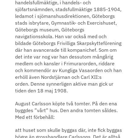
handelsfullmäktige, i handels- och
sjöfartsnämnden, stadsfullmäktige 1885-1904,
ledamot i sjömanshusdirektionen, Göteborgs
stads isbrytare, Gymnastik- och Exercishuset,
Göteborgs museum, Göteborgs
navigationsskola. Han var också med och
bildade Göteborgs Frivilliga Skarpskytteförening
där han avancerade till kompanichef. Som om
det inte var nog var han dessutom mångårig
medlem och kansler i Frimurarorden, riddare
och kommendör av Kungliga Vasaorden och han
erhöll även Nordstjärnan och Carl XII:s
orden. Denne synnerligen aktive man gick ur
tiden den 18 maj 1908.
August Carlsson köpte två tomter. På den ena
byggdes ”vårt” hus. Den andra tomten såldes.
Med ett förbehåll:
att huset som skulle byggas där, inte fick byggas
högre än grosshandlare Carlssons. Det är alltså