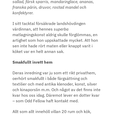
sallad, färsk sparris, mandaringlace, ananas,
franska pärin, druvor, rostad mandel och
konfektyrer.
I sitt tacktal försäkrade landshövdingen
värdinnan, att hennes
superba
matlagningskonst aldrig skulle förglömmas, en
artighet som hon uppskattade mycket. Att hon
sen inte hade rört maten eller knappt varit i
köket var en helt annan sak.
Smakfullt inrett hem
Deras inredning var ju som ett rikt privathem,
oerhört smakfullt i både färgsättning och
textilier och med antika klenoder, konst, silver
och kinaporslin m.m. Och något av det finns inte
kvar hos oss idag. Däremot lever en dotter kvar
– som Odd Fellow haft kontakt med.
Allt som allt innehöll villan 20 rum och kök,