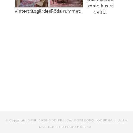
köpte huset
Vinterträdgården.
Röda rummet.
1935.
© Copyright 2018-
2026 ODD FELLOW GÖTEBORG LOGERNA | ALLA
RÄTTIGHETER FÖRBEHÅLLNA