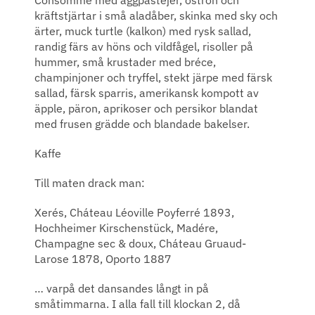
kräftstjärtar i små aladåber, skinka med sky och
ärter, muck turtle (kalkon) med rysk sallad,
randig färs av höns och vildfågel, risoller på
hummer, små krustader med bréce,
champinjoner och tryffel, stekt järpe med färsk
sallad, färsk sparris, amerikansk kompott av
äpple, päron, aprikoser och persikor blandat
med frusen grädde och blandade bakelser.
Kaffe
Till maten drack man:
Xerés, Cháteau Léoville Poyferré 1893,
Hochheimer Kirschenstück, Madére,
Champagne sec & doux, Cháteau Gruaud-
Larose 1878, Oporto 1887
… varpå det dansandes långt in på
småtimmarna. I alla fall till klockan 2, då