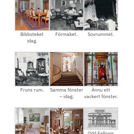
Biblioteket
Förmaket.
Sovrummet.
idag.
Fruns rum.
Samma fönster
Ännu ett
– idag.
vackert fönster.
Odd Fellows