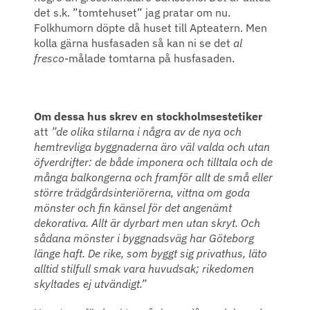
det s.k. ”tomtehuset” jag pratar om nu.
Folkhumorn döpte då huset till Apteatern. Men
kolla gärna husfasaden så kan ni se det
al
fresco
-målade tomtarna på husfasaden.
Om dessa hus skrev en stockholmsestetiker
att
”de olika stilarna i några av de nya och
hemtrevliga byggnaderna äro väl valda och utan
öfverdrifter: de både imponera och tilltala och de
många balkongerna och framför allt de små eller
större trädgårdsinteriörerna, vittna om goda
mönster och fin känsel för det angenämt
dekorativa. Allt är dyrbart men utan skryt. Och
sådana mönster i byggnadsväg har Göteborg
länge haft. De rike, som byggt sig privathus, läto
alltid stilfull smak vara huvudsak; rikedomen
skyltades ej utvändigt.”