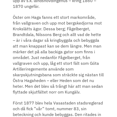
upp av s.k. landshövdingehus – kring 1860 –
1870 ungefär.
Öster om Haga fanns ett stort markområde,
från vallgraven och upp mot bergskedjorna mot
Krokslätts ägor. Dessa berg; Fågelberget,
Brandtdala, Nilssons Berg och allt vad de hette
– är i våra dagar så kringbyggda och bebyggda
att man knappast kan se dem längre. Men man
märker det på alla backiga gator som finns i
området. Just nedanför Fågelberget, från
vallgraven och upp, låg ett stort fält som Göta
Artilleriregemente använde som
skarpskjutningsbana som sträckte sig nästan till
Östra Hagaheden – eller Heden som det nu
heter. Men det blev så trångt här att man sedan
flyttade skjutfältet norr om Kungälv.
Först 1877 blev hela Vasastaden stadsreglerad
och då fick ”vår” tomt, nummer 83, sin
beteckning och kunde bebyggas. Den ritades in