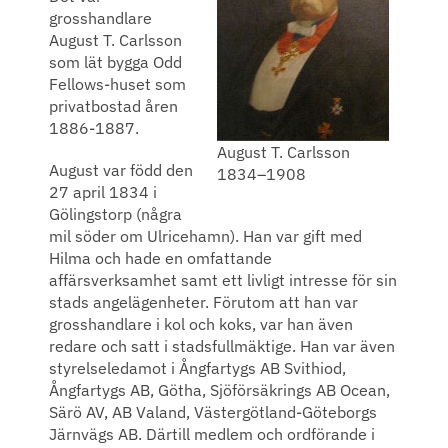
grosshandlare
August T. Carlsson
som lät bygga Odd
Fellows-huset som
privatbostad åren
1886-1887.
August T. Carlsson
August var född den
1834–1908
27 april 1834 i
Gölingstorp (några
mil söder om Ulricehamn). Han var gift med
Hilma och hade en omfattande
affärsverksamhet samt ett livligt intresse för sin
stads angelägenheter. Förutom att han var
grosshandlare i kol och koks, var han även
redare och satt i stadsfullmäktige. Han var även
styrelseledamot i Ångfartygs AB Svithiod,
Ångfartygs AB, Götha, Sjöförsäkrings AB Ocean,
Särö AV, AB Valand, Västergötland-Göteborgs
Järnvägs AB. Därtill medlem och ordförande i