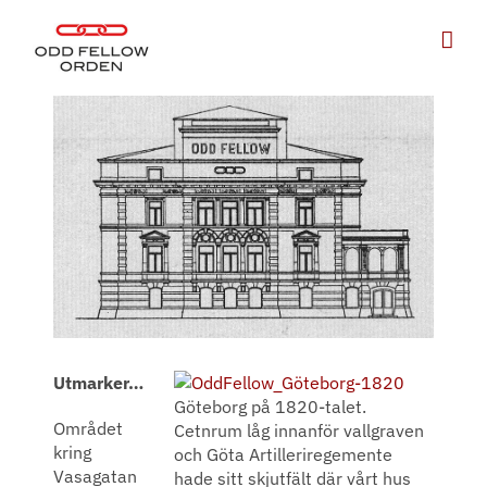
Fortsätt
till
innehållet
Utmarker…
Göteborg på 1820-talet.
Området
Cetnrum låg innanför vallgraven
kring
och Göta Artilleriregemente
Vasagatan
hade sitt skjutfält där vårt hus