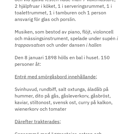
2 hjälpfruar i köket, 1 i serveringsrummet, 1 i
toalettrummet, 1 i tamburen och 1 person
ansvarig för glas och porslin.
Musiken, som bestod av piano, flöjt, violoncell
och mässingsinstrument, spelade under supén
i
trappavsatsen
och under dansen
i hallen
Den 8 januari 1898 hölls en bal i huset. 150
personer åt:
Entré med smörgåsbord innehållande;
Svinhuvud, rundbiff, salt oxtunga, áladåb på
hummer, dito på gås, gåsleverkorv, gåsbröst,
kaviar, stiltonost, svensk ost, curry på kalkon,
wienerkorv och tomater
Därefter trakterades;
Consommé med äggpastejer, ostron och