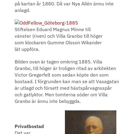
på kartan år 1880. Då var Nya Allén ännu inte
anlagd.
Stiftelsen Eduard Magnus Minne till
vänster (riven) och Villa Granbo till höger
som klockaren Gumme Olsson Wikander
lät uppföra.
Bilden ovan är tagen omkring 1885. Villa
Granbo, till höger är troligen ritad av arkitekten
Victor Gregerfelt som sedan köpte den som
bostaad. I förgrunden kan man se att Vasagatan
är utlagd och försett med hästspårvagnsspår
och gatlyktor. Men tomterna söder om Villa
Granbo är ännu inte bebyggda.
Privatbostad
Det var