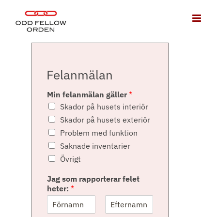
Fortsätt
till
innehållet
Felanmälan
Min felanmälan gäller
*
Skador på husets interiör
Skador på husets exteriör
Problem med funktion
Saknade inventarier
Övrigt
Jag som rapporterar felet
heter:
*
F
S