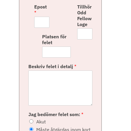
ö
i
Epost
Tillhör
r
s
*
Odd
s
t
Fellow
t
Loge
Platsen för
felet
Beskriv felet i detalj
*
Jag bedömer felet som:
*
Akut
Måste åtgärdas inom kort