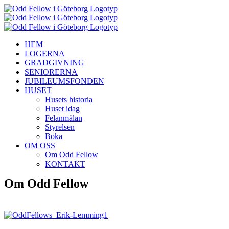
Fortsätt
till
innehållet
HEM
LOGERNA
GRADGIVNING
SENIORERNA
JUBILEUMSFONDEN
HUSET
Husets historia
Huset idag
Felanmälan
Styrelsen
Boka
OM OSS
Om Odd Fellow
KONTAKT
Om Odd Fellow