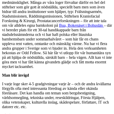
medmänsklighet. Många av våra loger förvaltar därför en hel del
stiftelser som gör gott åt nödställda, speciellt barn men som även
bidrar till andra institutioner som hjälper, typ: Frälsningsarmén,
Stadsmissionen, Räddningsmissionen, Stiftelsen Kraniofacial
Forskning & Kirurgi, Prostatacancerforskningen – för att inte tala
om vår alldeles egna barnkoloni på
Bua, Bokenäset i Bohuslän
– där
vi bereder plats för ett 30-tal handikappade barn från
stadsdelsnämnderna och vi har haft polska eller litauiska
barnhemsbarn under sommarhalvåret – som här får en chans
uppleva rent vatten, omtanke och mänsklig värme. Nu har vi flera
andra grupper i Sverige som vi bjuder in. Hela den verksamheten
bekostas av Odd Fellow. Så här får vi utlopp för vår humanitära syn
på att hjälpa de nödställda, särskilt barn – hela vägen. Allt kan vi inte
göra men vi har fått känna givandets glädje och fått motta enormt
mycket tacksamhet.
Man blir invigd
I varje loge sker 4-5 gradgivningar varje år – och de andra kvällarna
förgylls ofta med intressanta föredrag av kända eller okända
föreläsare. Det kan handla om teman som bergsbestigning,
världsomsegling, tekniska under, reseskildringar, Första Hjälpen,
olika vetenskaper, kulturella inslag, skådespelare, författare, IT och
datorer etc. etc.