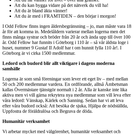
Att du kan bygga vidare på det nätverk du vill ha!
Att du är bland äkta vänner!
Att du är med i FRAMTIDEN – den börjar i morgon!
I Odd Fellow finns ingen åldersbegränsning – jo, man måste vara 18
år för att komma in. Medelåldern varierar mellan logerna men det
finns många systrar och bröder från 20 år och ända upp till över 100
år. Odd Fellow har funnits i Göteborg i 110 år – så vår äldsta loge i
huset, nummer 9 Gustaf II Adolf har t om hunnit fylla 110 år!. I
Göteborg är vi cirka 1500 medlemmar.
Ledord och budord blir allt viktigare i dagens moderna
samhälle
Logerna är som små föreningar som lever ett eget liv – med mellan
50 och 200 medlemmar vardera. En ordförande, alltså Ämbetsman
kallas Övermästare tjänstgör normalt i 2 år. Alla är kanske inte lika
aktiva men vi vill gärna rekrytera nya medlemmar som vill leva efter
våra ledord: Vänskap, Kärlek och Sanning. Sedan har vi att leva
efter våra budord också: Att besöka de sjuka, Hjälpa de nödställda,
Uppfostra de föräldralösa och Begrava de döda.
Humanitär verksamhet
Vi arbetar mycket med välgörenhet, humanitär verksamhet och