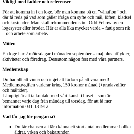
Viktigt med fadder och referenser
För att komma in i en loge, bör man komma på en ”vänafton” och
där få reda på vad som gäller ifråga om syfte och mål, löften, klädsel
och kostnader. Man skall rekommenderas in i Odd Fellow av en
logesyster eller broder. Här är alla lika mycket värda – fattig som rik
– och arbete som arbete.
Möten
En loge har 2 mötesdagar i månaden september – maj plus utflykter,
aktiviteter och föredrag. Dessutom någon fest med våra partners.
Medlemskap
Du har allt att vinna och inget att förlora på att vara med!
Medlemsavgiften varierar kring 150 kronor månad (+gradavgifter
och måltider).
Lämpligt är att ta kontakt med vårt kansli i huset – som är
bemannat varje dag från måndag till torsdag, för att få mer
information 031-131912
Vad får jag för pengarna?
Du får chansen att lära känna ett stort antal medlemmar i olika
åldrar, yrken och bakgrunder.