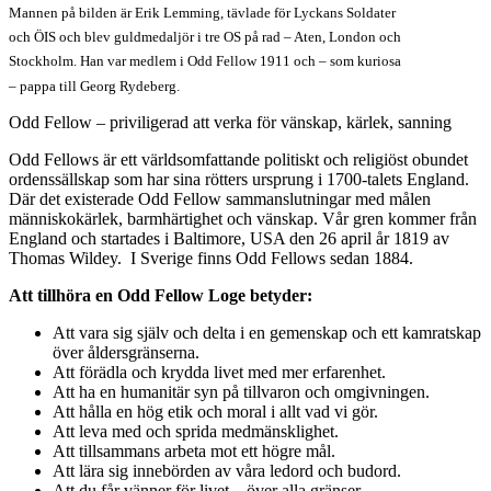
Mannen på bilden är Erik Lemming, tävlade för Lyckans Soldater
och ÖIS och blev guldmedaljör i tre OS på rad – Aten, London och
Stockholm. Han var medlem i Odd Fellow 1911 och – som kuriosa
– pappa till Georg Rydeberg.
Odd Fellow – priviligerad att verka för vänskap, kärlek, sanning
Odd Fellows är ett världsomfattande politiskt och religiöst obundet
ordenssällskap som har sina rötters ursprung i 1700-talets England.
Där det existerade Odd Fellow sammanslutningar med målen
människokärlek, barmhärtighet och vänskap. Vår gren kommer från
England och startades i Baltimore, USA den 26 april år 1819 av
Thomas Wildey. I Sverige finns Odd Fellows sedan 1884.
Att tillhöra en Odd Fellow Loge betyder:
Att vara sig själv och delta i en gemenskap och ett kamratskap
över åldersgränserna.
Att förädla och krydda livet med mer erfarenhet.
Att ha en humanitär syn på tillvaron och omgivningen.
Att hålla en hög etik och moral i allt vad vi gör.
Att leva med och sprida medmänsklighet.
Att tillsammans arbeta mot ett högre mål.
Att lära sig innebörden av våra ledord och budord.
Att du får vänner för livet – över alla gränser.