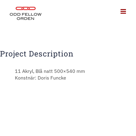
Fortsätt
till
innehållet
View
Larger
Image
Project Description
11 Akryl, Blå natt 500×540 mm
Konstnär: Doris Funcke