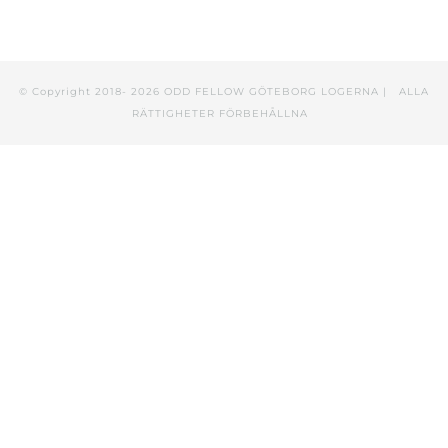
© Copyright 2018-
2026 ODD FELLOW GÖTEBORG LOGERNA | ALLA
RÄTTIGHETER FÖRBEHÅLLNA